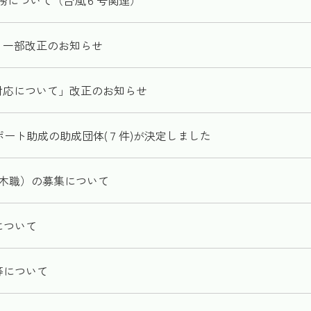
務について（台風６号関連）
」一部改正のお知らせ
対応について」改正のお知らせ
ート助成の助成団体(７件)が決定しました
土木職）の募集について
について
等について