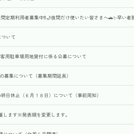
の夜間定期利用者募集中‼️🌙夜間だけ使いたい皆さまへ🚗✨早い
について
来客用駐車場用地貸付に係る公募について
）の募集について（募集期間延長）
の終日休止（６月１８日）について（事前周知）
催します※発表順を変更します。