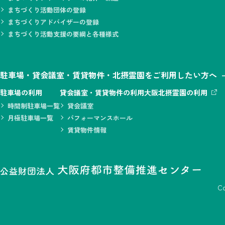
まちづくり活動団体の登録
2025.11.27
まちづくりニュースレター33号を発
情報提供
まちづくりアドバイザーの登録
まちづくり活動支援の要綱と各種様式
2025.11.25
嘱託職員 まちづくり事業部参事兼駐
採用
駐車場・貸会議室・賃貸物件・北摂霊園をご利用したい方へ
2025.11.25
職員（都市整備事業部市町村技術支援課
採用
駐車場の利用
貸会議室・賃貸物件の利用
大阪北摂霊園の利用
時間制駐車場一覧
貸会議室
2025.10.15
中之島バンクスに新規店舗『UNWEDD
情報提供
月極駐車場一覧
パフォーマンスホール
賃貸物件情報
2025.10.15
中之島バンクスに新規店舗『THE BA
情報提供
2025.09.10
「地域連携プラットフォーム勉強会
情報提供
C
2025.09.04
令和７年度【大阪府・市町村・団体
採用