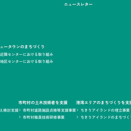
ニュースレター
参加】技術職公務員等合同説明会に出展しました
ュータウンのまちづくり
近隣センターにおける取り組み
地区センターにおける取り組み
年始休業日についてお知らせします。
市町村の土木技術者を支援
港湾エリアのまちづくりを支
え検討支援
市町村道路施設点検等支援事業
ちきりアイランドの埋立事業
市町村職員技術研修事業
ちきりアイランドのまちづく
フォーム勉強会」を開催しました