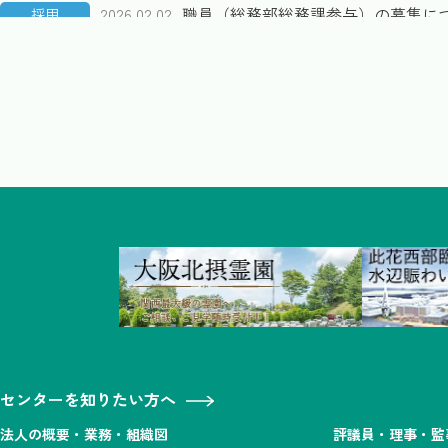
2026.02.02
職員（総務部総務課参与）の募集に
採用
2026.02.02
職員（阪南事業所検収員）の募集に
採用
2026.02.02
非常勤事務補助員（阪南事業所・検
採用
2026.01.15
非常勤事務補助職員（まちづくり事
採用
2026.01.06
職員（阪南事業所検収員）の募集に
採用
2026.01.06
職員（まちづくり推進室主任専門員
採用
センターを知りたい方へ
2026.01.05
令和７年度まちづくり初動期活動サ
情報提供
法人の概要・業務・組織図
評議員・理事・監