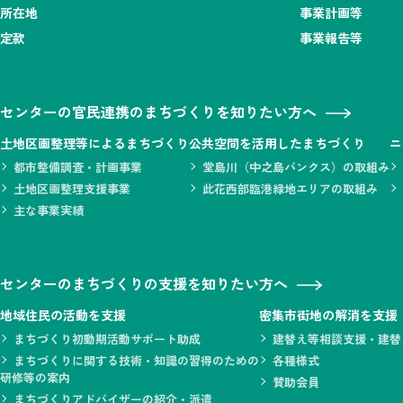
所在地
事業計画等
2025.12.22
令和７年度【大阪府・市町村・団体
採用
定款
事業報告等
2025.12.15
理事（理事長）の募集について
採用
センターの官民連携のまちづくりを知りたい方へ
2025.12.15
理事（常務理事）の募集について
採用
土地区画整理等によるまちづくり
公共空間を活用したまちづくり
ニ
都市整備調査・計画事業
堂島川（中之島バンクス）の取組み
土地区画整理支援事業
此花西部臨港緑地エリアの取組み
2025.12.10
ちきりアイランド（阪南２区）年末
情報提供
主な事業実績
2025.12.08
正職員（事務職）の募集について
採用
センターのまちづくりの支援を知りたい方へ
2025.12.08
正職員（技術職）の募集について
採用
地域住民の活動を支援
密集市街地の解消を支援
まちづくり初動期活動サポート助成
建替え等相談支援・建替
まちづくりに関する技術・知識の習得のための
各種様式
2025.12.08
後半4地域で「維持管理連携プラット
情報提供
研修等の案内
賛助会員
まちづくりアドバイザーの紹介・派遣