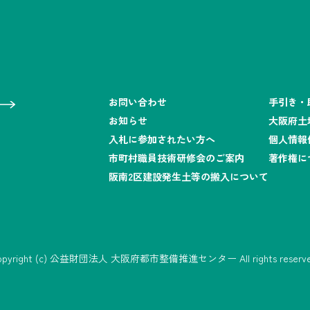
行しました。
車場事業課長（土木職）の募集について
お問い合わせ
手引き・
 参与(土木職)）の募集について
お知らせ
大阪府土
入札に参加されたい方へ
個人情報
ING 中之島』がオープンしました
市町村職員技術研修会のご案内
著作権に
阪南2区建設発生土等の搬入について
NKS』がオープンしました
」が始動しました！
opyright (c) 公益財団法人 大阪府都市整備推進センター All rights reserve
参加】技術職公務員等合同説明会へ出展します