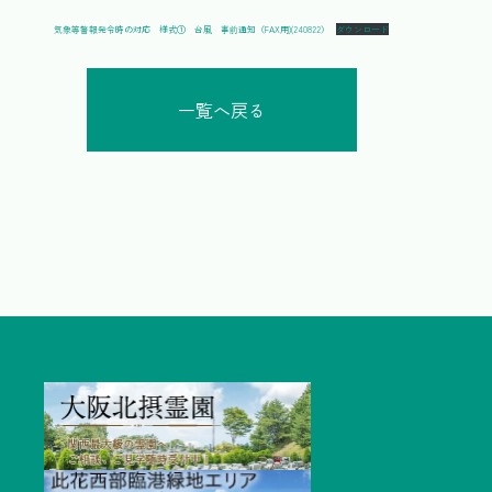
気象等警報発令時の対応 様式① 台風 事前通知（FAX用)(240822）
ダウンロード
一覧へ戻る