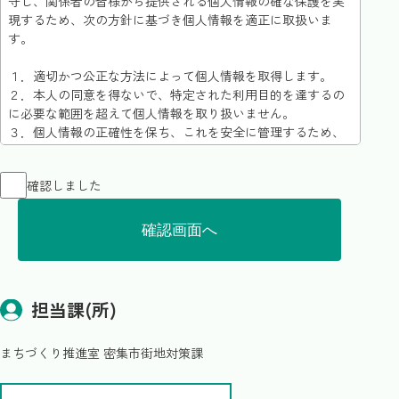
守し、関係者の皆様から提供される個人情報の確な保護を実
現するため、次の方針に基づき個人情報を適正に取扱いま
す。
１．適切かつ公正な方法によって個人情報を取得します。
２．本人の同意を得ないで、特定された利用目的を達するの
に必要な範囲を超えて個人情報を取り扱いません。
３．個人情報の正確性を保ち、これを安全に管理するため、
個人情報への不正アクセス、流用、破壊、改さんおよび漏洩
等を防止するための各種セキュリティ対策を講じます。
確認しました
４．法令に定める場合を除き、本人の同意を得ることなく、
個人情報を第三者に提供しません。
５．お客様ご自身の個人データについて開示等をめられたと
きは、個人情報保護規程の定めるところにより、対応させて
いただきます。
６．その他、個人情報に関するお客様からのお問い合わせに
適切かつ迅速に対応します。
担当課(所)
まちづくり推進室 密集市街地対策課