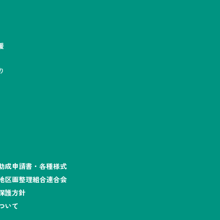
援
り
助成申請書・各種様式
地区画整理組合連合会
保護方針
ついて