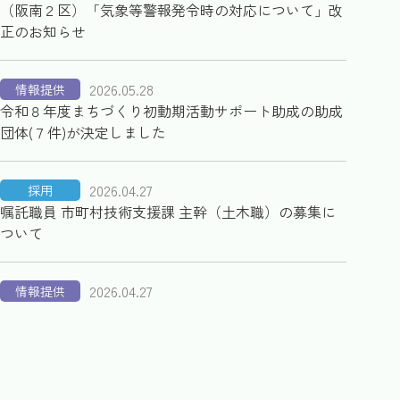
（阪南２区）「気象等警報発令時の対応について」改
正のお知らせ
2026.05.28
情報提供
令和８年度まちづくり初動期活動サポート助成の助成
団体(７件)が決定しました
2026.04.27
採用
嘱託職員 市町村技術支援課 主幹（土木職）の募集に
ついて
2026.04.27
情報提供
理事（理事長）候補者選考の結果等について
2026.04.27
情報提供
理事（常務理事）候補者選考の結果等について