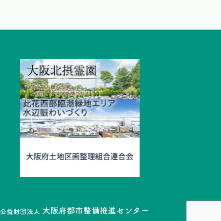
2026.04.01
情報提供
シルバー人材センター等からの役務の提供業務につい
て（駐車場運営事業）
2026.03.25
情報提供
令和8年度まちづくり初動期活動サポート助成を募集
します！
2026.03.19
情報提供
まちづくりニュースレター34号を発行しました。
2026.03.17
情報提供
府内３地域で「維持管理連携PF勉強会〈地域課題研
修〉」２巡目を開催！