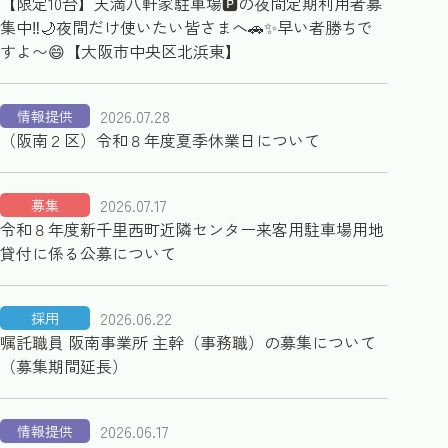
【限定10台】天満八軒家駐車場🅿️の夜間定期利用者募
集中‼️🌙夜間だけ使いたい皆さまへ🚗✨早い者勝ちで
すよ〜😄【大阪市中央区北浜東】
2026.07.28
情報提供
（阪南２区）令和８年度夏季休業日について
2026.07.17
募集
令和８年度新千里西町近隣センター来客用駐車場用地
貸付に係る公募について
2026.06.22
採用
嘱託職員 阪南事業所 主幹（事務職）の募集について
（募集期間延長）
2026.06.17
情報提供