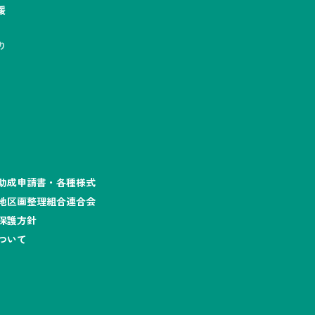
援
り
助成申請書・各種様式
地区画整理組合連合会
保護方針
ついて