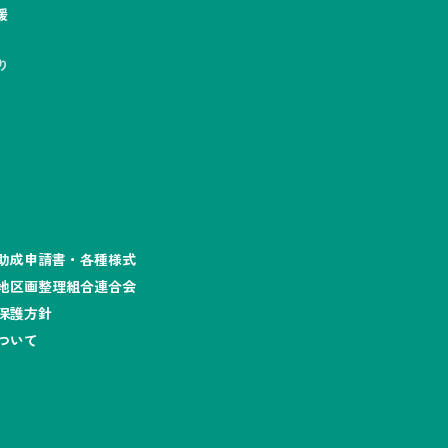
援
り
助成申請書・各種様式
地区画整理組合連合会
保護方針
ついて