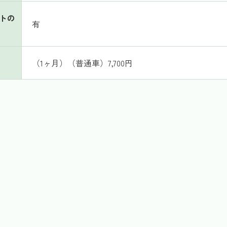
トの
有
（1ヶ月）（普通車）7,700円