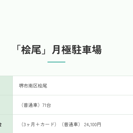
「桧尾」月極駐車場
堺市南区桧尾
（普通車）71台
金
（3ヶ月＋カード）（普通車） 24,100円