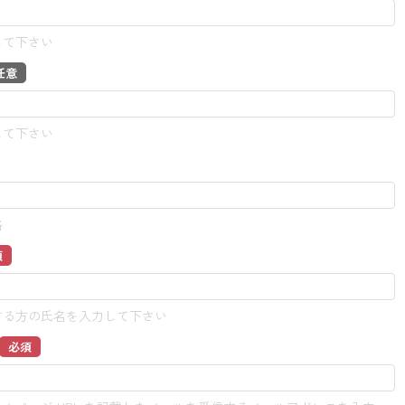
して下さい
任意
して下さい
格
須
する方の氏名を入力して下さい
必須