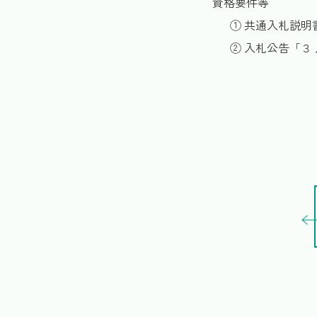
資格要件等
① 共通入札説
② 入札公告「３