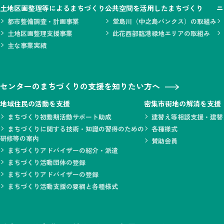
土地区画整理等によるまちづくり
公共空間を活用したまちづくり
ニ
都市整備調査・計画事業
堂島川（中之島バンクス）の取組み
土地区画整理支援事業
此花西部臨港緑地エリアの取組み
主な事業実績
センターのまちづくりの支援を知りたい方へ
地域住民の活動を支援
密集市街地の解消を支援
まちづくり初動期活動サポート助成
建替え等相談支援・建替
まちづくりに関する技術・知識の習得のための
各種様式
研修等の案内
賛助会員
まちづくりアドバイザーの紹介・派遣
まちづくり活動団体の登録
まちづくりアドバイザーの登録
まちづくり活動支援の要綱と各種様式