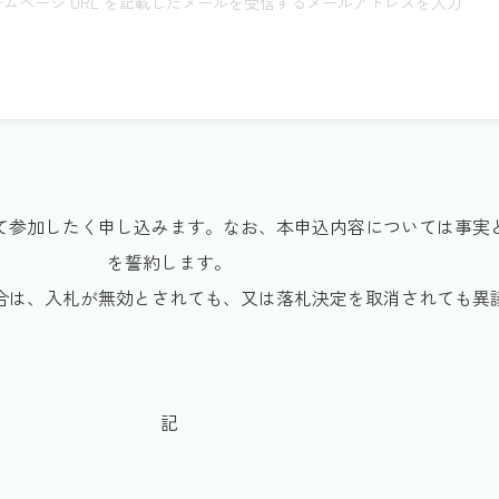
ムページ URL を記載したメールを受信するメールアドレスを入力
て参加したく申し込みます。なお、本申込内容については事実
を誓約します。
合は、入札が無効とされても、又は落札決定を取消されても異
記