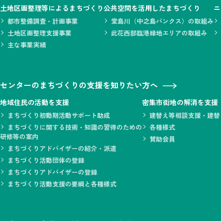
土地区画整理等によるまちづくり
公共空間を活用したまちづくり
ニ
都市整備調査・計画事業
堂島川（中之島バンクス）の取組み
土地区画整理支援事業
此花西部臨港緑地エリアの取組み
主な事業実績
センターのまちづくりの支援を知りたい方へ
地域住民の活動を支援
密集市街地の解消を支援
まちづくり初動期活動サポート助成
建替え等相談支援・建替
まちづくりに関する技術・知識の習得のための
各種様式
研修等の案内
賛助会員
まちづくりアドバイザーの紹介・派遣
まちづくり活動団体の登録
まちづくりアドバイザーの登録
まちづくり活動支援の要綱と各種様式