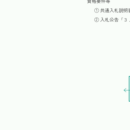
資格要件等
① 共通入札説
② 入札公告「３