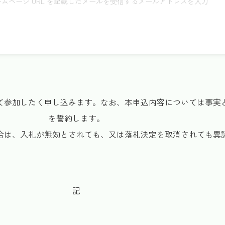
ムページ URL を記載したメールを受信するメールアドレスを入力
て参加したく申し込みます。なお、本申込内容については事実
を誓約します。
合は、入札が無効とされても、又は落札決定を取消されても異
記