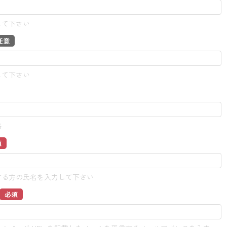
して下さい
任意
して下さい
格
須
する方の氏名を入力して下さい
必須