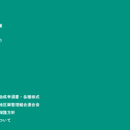
援
り
助成申請書・各種様式
地区画整理組合連合会
保護方針
ついて